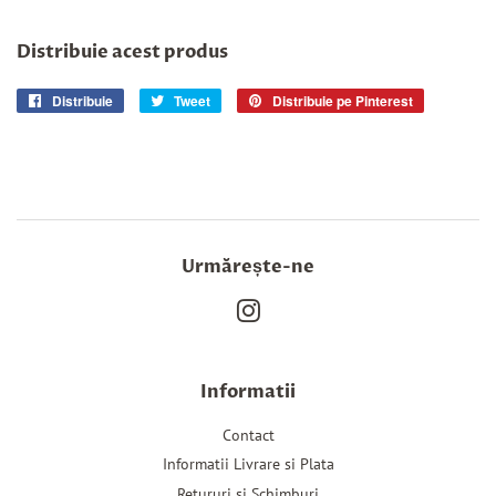
Distribuie acest produs
Distribuie
Distribuie
Tweet
Trimite
Distribuie pe Pinterest
Pin
pe
Tweet
pe
Facebook
pe
Pinterest
Twitter
Urmărește-ne
Instagram
Informatii
Contact
Informatii Livrare si Plata
Retururi si Schimburi