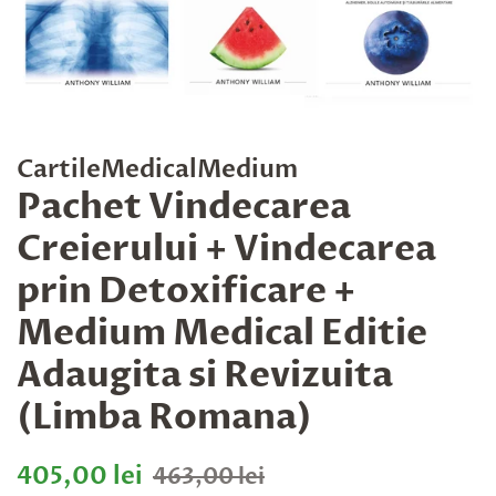
CartileMedicalMedium
Pachet Vindecarea
Creierului + Vindecarea
prin Detoxificare +
Medium Medical Editie
Adaugita si Revizuita
(Limba Romana)
Preț
Preț
405,00 lei
463,00 lei