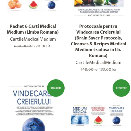
Pachet 6 Carti Medical
Protocoale pentru
Medium (Limba Romana)
Vindecarea Creierului
(Brain Saver Protocols,
CartileMedicalMedium
Cleanses & Recipes Medical
Preț
680,00 lei
Preț
590,00 lei
Medium tradusa in Lb.
obișnuit
la
Romana)
ofertă
CartileMedicalMedium
Preț
148,00 lei
Preț
133,00 lei
obișnuit
la
ofertă
REDUCERE
REDUCERE