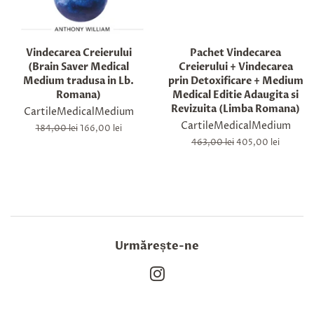
Vindecarea Creierului
Pachet Vindecarea
(Brain Saver Medical
Creierului + Vindecarea
Medium tradusa in Lb.
prin Detoxificare + Medium
Romana)
Medical Editie Adaugita si
Revizuita (Limba Romana)
CartileMedicalMedium
CartileMedicalMedium
Preț
184,00 lei
Preț
166,00 lei
obișnuit
la
Preț
463,00 lei
Preț
405,00 lei
ofertă
obișnuit
la
ofertă
Urmărește-ne
Instagram