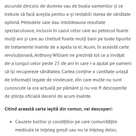
ascunde dincolo de durerea sau de boala oamenilor şi ce
trebuie să facă aceştia pentru a-şi restabili starea de sănătate
optimă. Metodele sale dau întotdeauna rezultate
spectaculoase, inclusiv în cazul celor care au petrecut foarte
mulţi ani şi care au cheltuit foarte mulţi bani pe toate tipurile
de tratamente înainte de a apela la el. Acum, în această carte
revoluţionară, Anthony William ne prezintă tot ce a învăţat
de-a lungul celor peste 25 de ani în care i-a ajutat pe oameni
să îşi recupereze sănătatea. Cartea conţine o cantitate uriaşă
de informaţii legate de vindecare, din care multe nu sunt
cunoscute la ora actuală pe pământ şi nu vor fi descoperite
de ştiinţa oficială decenii de acum înainte.
Citind această carte ieşită din comun, vei descoperi:
Cauzele bolilor şi condiţiilor pe care comunităţile
medicale le înţeleg greşit sau nu le înţeleg deloc.