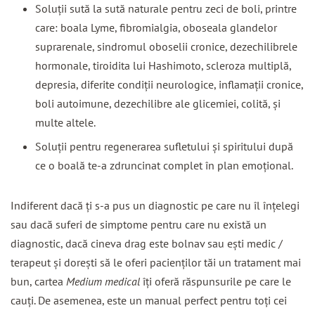
Soluţii sută la sută naturale pentru zeci de boli, printre
care: boala Lyme, fibromialgia, oboseala glandelor
suprarenale, sindromul oboselii cronice, dezechilibrele
hormonale, tiroidita lui Hashimoto, scleroza multiplă,
depresia, diferite condiţii neurologice, inflamaţii cronice,
boli autoimune, dezechilibre ale glicemiei, colită, şi
multe altele.
Soluţii pentru regenerarea sufletului şi spiritului după
ce o boală te-a zdruncinat complet în plan emoţional.
Indiferent dacă ţi s-a pus un diagnostic pe care nu îl înţelegi
sau dacă suferi de simptome pentru care nu există un
diagnostic, dacă cineva drag este bolnav sau eşti medic /
terapeut şi doreşti să le oferi pacienţilor tăi un tratament mai
bun, cartea
Medium medical
îţi oferă răspunsurile pe care le
cauţi. De asemenea, este un manual perfect pentru toţi cei