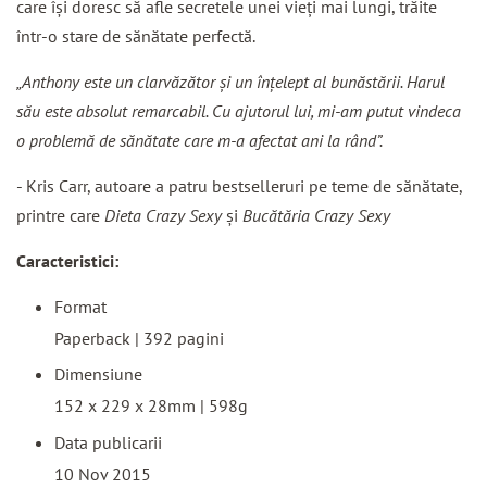
care îşi doresc să afle secretele unei vieţi mai lungi, trăite
într-o stare de sănătate perfectă.
„Anthony este un clarvăzător şi un înţelept al bunăstării. Harul
său este absolut remarcabil. Cu ajutorul lui, mi-am putut vindeca
o problemă de sănătate care m-a afectat ani la rând”.
- Kris Carr, autoare a patru bestselleruri pe teme de sănătate,
printre care
Dieta Crazy Sexy
şi
Bucătăria Crazy Sexy
Caracteristici:
Format
Paperback |
392 pagini
Dimensiune
152 x 229 x 28mm | 598g
Data publicarii
10 Nov 2015