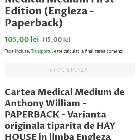
Edition (Engleza -
Paperback)
Preț
Preț
105,00 lei
115,00 lei
obișnuit
la
Taxe incluse.
Transportul
este calculat la finalizarea comenzii.
ofertă
STOC EPUIZAT
Cartea
Medical Medium
de
Anthony William -
PAPERBACK - Varianta
originala tiparita de HAY
HOUSE in limba Engleza