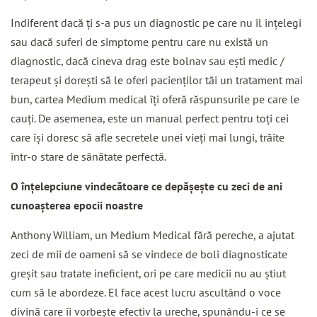
Indiferent dacă ţi s-a pus un diagnostic pe care nu îl înţelegi
sau dacă suferi de simptome pentru care nu există un
diagnostic, dacă cineva drag este bolnav sau eşti medic /
terapeut şi doreşti să le oferi pacienţilor tăi un tratament mai
bun, cartea Medium medical îţi oferă răspunsurile pe care le
cauţi. De asemenea, este un manual perfect pentru toţi cei
care îşi doresc să afle secretele unei vieţi mai lungi, trăite
într-o stare de sănătate perfectă.
O înţelepciune vindecătoare ce depăşeşte cu zeci de ani
cunoaşterea epocii noastre
Anthony William, un Medium Medical fără pereche, a ajutat
zeci de mii de oameni să se vindece de boli diagnosticate
greşit sau tratate ineficient, ori pe care medicii nu au ştiut
cum să le abordeze. El face acest lucru ascultând o voce
divină care îi vorbeşte efectiv la ureche, spunându-i ce se